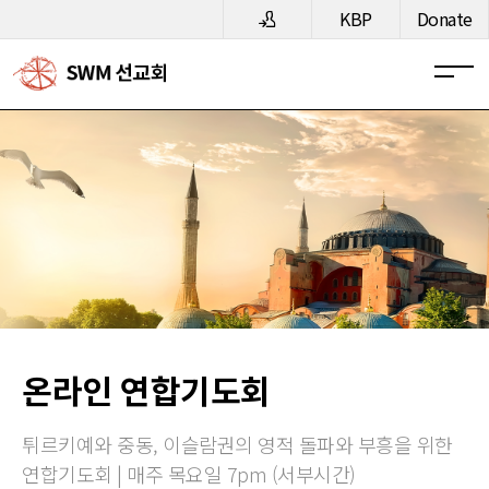
메뉴 건너뛰기
KBP
Donate
온라인 연합기도회
튀르키예와 중동, 이슬람권의 영적 돌파와 부흥을 위한
연합기도회 | 매주 목요일 7pm (서부시간)