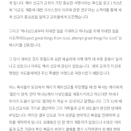
게 됩니다. 해외 선교가 교회의 가장 중요한 사명이라는 확신을 갖고 1792년
에 ‘이교도 개종에 대한 크리스천의 의무에 관한 연구’라는 소책자를 통해 세
계 선교의 중요성을 말하고 교회들에게 도전했습니다.
그리고 ‘하나님으로부터 위대한 일을 기대하고 하나님을 위해 위대한 일을
시도하라(Expect great things from God, attempt great things for God)’ 는
메시지를 선포합니다.
그 당시 영국은 죠지 휫필드와 요한 웨슬레에 의해 영적 대 부흥 운동이 일어
나고 있었으나 아무도 해외 선교에 관심이 없었습니다. 영국 교회가 지상대
명령은 사도들에게만 주신 특별한 사명으로 국한시켰기 때문입니다.
어느 목사들의 모임에서 캐리가 해외선교를 주장했을 때 한 목사는 캐리에게
‘젊은이 앉게. 만약 하나님께서 이방인들을 개종시키려고 하신다면 자네나
우리의 도움이 없이도 얼마든지 하실 수 있네’라고 말했습니다. 그가 32세 때
인도선교사로 가기로 결단하자 그의 가족들과 교회 성도들의 완강한 반대에
부딪힙니다. 하지만 결국 인도로 가서 성경을 번역하고 복음을 전파하며 교
회를 개척하게 됩니다. 오래동안 단 한 명의 개종자가 없었으나 수많은 어려
움과 도전 가운데 뿌린 복음의 씨앗이 열매를 맺기 시작하면서 회개와 변화