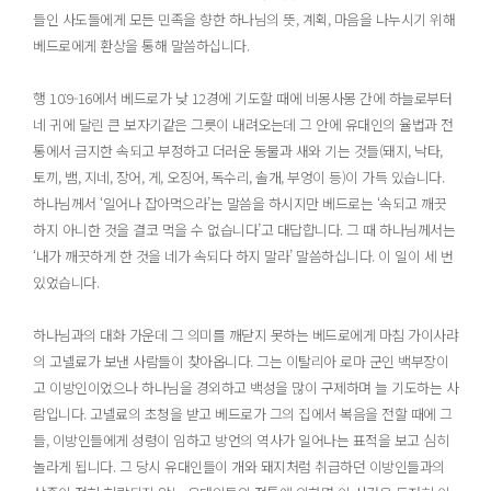
들인 사도들에게 모든 민족을 향한 하나님의 뜻, 계획, 마음을 나누시기 위해
베드로에게 환상을 통해 말씀하십니다.
행 10:9-16에서 베드로가 낮 12경에 기도할 때에 비몽사몽 간에 하늘로부터
네 귀에 달린 큰 보자기같은 그릇이 내려오는데 그 안에 유대인의 율법과 전
통에서 금지한 속되고 부정하고 더러운 동물과 새와 기는 것들(돼지, 낙타,
토끼, 뱀, 지네, 장어, 게, 오징어, 독수리, 솔개, 부엉이 등)이 가득 있습니다.
하나님께서 ‘일어나 잡아먹으라’는 말씀을 하시지만 베드로는 ‘속되고 깨끗
하지 아니한 것을 결코 먹을 수 없습니다’고 대답합니다. 그 때 하나님께서는
‘내가 깨끗하게 한 것을 네가 속되다 하지 말라’ 말씀하십니다. 이 일이 세 번
있었습니다.
하나님과의 대화 가운데 그 의미를 깨닫지 못하는 베드로에게 마침 가이사랴
의 고넬료가 보낸 사람들이 찾아옵니다. 그는 이탈리아 로마 군인 백부장이
고 이방인이었으나 하나님을 경외하고 백성을 많이 구제하며 늘 기도하는 사
람입니다. 고넬료의 초청을 받고 베드로가 그의 집에서 복음을 전할 때에 그
들, 이방인들에게 성령이 임하고 방언의 역사가 일어나는 표적을 보고 심히
놀라게 됩니다. 그 당시 유대인들이 개와 돼지처럼 취급하던 이방인들과의