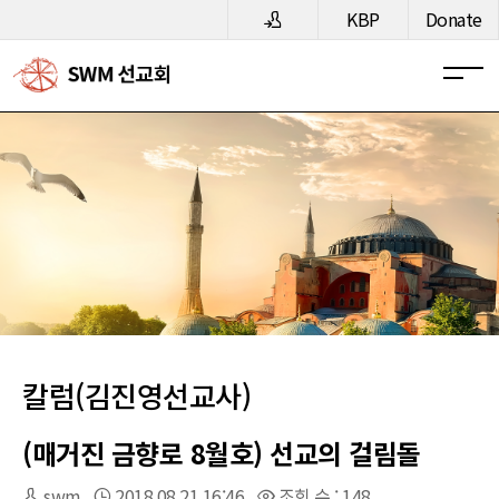
메뉴 건너뛰기
KBP
Donate
칼럼(김진영선교사)
(매거진 금향로 8월호) 선교의 걸림돌
swm
2018.08.21 16:46
조회 수 : 148