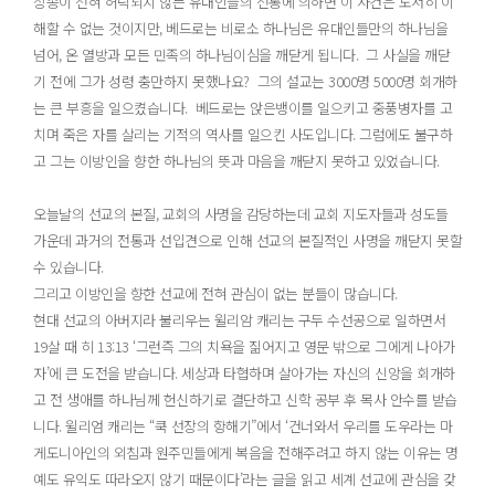
상종이 전혀 허락되지 않는 유대인들의 전통에 의하면 이 사건은 도저히 이
해할 수 없는 것이지만, 베드로는 비로소 하나님은 유대인들만의 하나님을
넘어, 온 열방과 모든 민족의 하나님이심을 깨닫게 됩니다. 그 사실을 깨닫
기 전에 그가 성령 충만하지 못했나요? 그의 설교는 3000명 5000명 회개하
는 큰 부흥을 일으켰습니다. 베드로는 앉은뱅이를 일으키고 중풍병자를 고
치며 죽은 자를 살리는 기적의 역사를 일으킨 사도입니다. 그럼에도 불구하
고 그는 이방인을 향한 하나님의 뜻과 마음을 깨닫지 못하고 있었습니다.
오늘날의 선교의 본질, 교회의 사명을 감당하는데 교회 지도자들과 성도들
가운데 과거의 전통과 선입견으로 인해 선교의 본질적인 사명을 깨닫지 못할
수 있습니다.
그리고 이방인을 향한 선교에 전혀 관심이 없는 분들이 많습니다.
현대 선교의 아버지라 불리우는 윌리암 캐리는 구두 수선공으로 일하면서
19살 때 히 13:13 ‘그런즉 그의 치욕을 짊어지고 영문 밖으로 그에게 나아가
자’에 큰 도전을 받습니다. 세상과 타협하며 살아가는 자신의 신앙을 회개하
고 전 생애를 하나님께 헌신하기로 결단하고 신학 공부 후 목사 안수를 받습
니다. 윌리엄 캐리는 “쿡 선장의 항해기”에서 ‘건너와서 우리를 도우라는 마
게도니아인의 외침과 원주민들에게 복음을 전해주려고 하지 않는 이유는 명
예도 유익도 따라오지 않기 때문이다’라는 글을 읽고 세계 선교에 관심을 갖