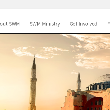
메뉴 건너뛰기
out SWM
SWM Ministry
Get Involved
F