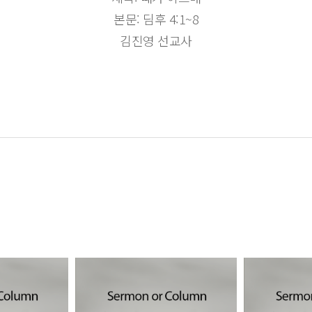
본문: 딤후 4:1~8
김진영 선교사