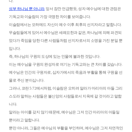
다
.
성부 하나님 뿐 아니라
,
앞서 잠깐 언급했듯
,
성자 예수님에 대한 관점은
기독교와 이슬람의 가장 극명한 차이를 보여줍니다
.
이슬람에서는 모하메드 자신이 예수 이후 최후의 선지자라고 말합니다
.
무슬림들에게 있어서 예수님은 세례요한과 같은
,
하나님에 의해 파견되
었다가 죽임을 당한 다른 사람들처럼 선지자로서의 소명을 가진 분일 뿐
입니다
.
즉
,
하나님의 구원의 도상에 있는 인물에 불과한 것입니다
.
이는 예수님을 구원의 완성자로 여기는 기독교와는 큰 차이를 갖습니다
.
예수님은 인간의 구원자로
,
십자가에서의 죽음과 부활을 통해 구원을 선
물로 주신 분이십니다
.
그러나
,
코란
5:72
에서처럼
,
이슬람은 오히려 알라가 마리아의 아들 그리
스도라 말하는 사람들은 불신앙의 사람들로서 지옥에 갈 것이라고 말합
니다
.
알라는 아이를 갖지 않기 때문에
,
예수님은 그저 인간 마리아의 아들일
뿐이라고 말합니다
.
뿐만 아니라
,
그들은 예수님의 부활을 부인하며
,
예수님은 그저 자연적인