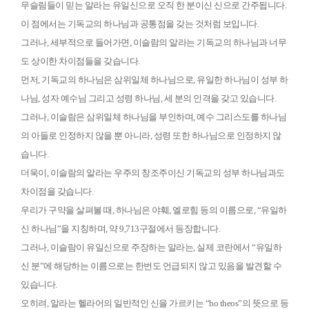
무슬림들이 믿는 알라는 유일신으로 오직 한 분이신 신으로 간주됩니다
.
이 점에서는 기독교의 하나님과 공통점을 갖는 것처럼 보입니다
.
그러나
,
세부적으로 들어가면
,
이슬람의 알라는 기독교의 하나님과 너무
도 상이한 차이점들을 갖습니다
.
먼저
,
기독교의 하나님은 삼위일체 하나님으로
,
유일한 하나님이 성부 하
나님
,
성자 예수님 그리고 성령 하나님
,
세 분의 인격을 갖고 있습니다
.
그러나
,
이슬람은 삼위일체 하나님을 부인하며
,
예수 그리스도를 하나님
의 아들로 인정하지 않을 뿐 아니라
,
성령 또한 하나님으로 인정하지 않
습니다
.
더욱이
,
이슬람의 알라는 우주의 창조주이신 기독교의 성부 하나님과도
차이점을 갖습니다
.
우리가 구약을 살펴볼 때
,
하나님은 야훼
,
엘로힘 등의 이름으로
, “
유일하
신 하나님
”
을 지칭하며
,
약
9,713
구절에서 등장합니다
.
그러나
,
이슬람이 유일신으로 주장하는 알라는
,
실제 코란에서
“
유일하
신 분
”
에 해당하는 이름으로는 한번도 언급되지 않고 있음을 발견할 수
있습니다
.
오히려
,
알라는 헬라어의 일반적인 신을 가르키는
“ho theos”
의 뜻으로 등