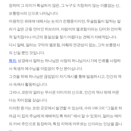
장하며 그 의미가 확실하지 않은
,
그 누구도 지칭하지 않는 이름없는 신
,
보통명사의 신으로 나타납니다
.
어원적인 유래에 대해서는 논의가 진행중이지만
,
무슬림들이 말하는 알
라가 같은 근동 언어인 히브리어
,
아람어의 엘로힘이라는 단어와 언어학
적 일치점이나 어근의 동일성을 찾기 어렵다는 견해가 지배적입니다
.
다시 말해
,
알라는 구약의 엘로힘
,
야훼와 연관성이 없는
,
그저 보통명사
의 신일 뿐인 것입니다
.
특히
,
성경에서 말하는 하나님은 사랑의 하나님이시기에 인류를 사랑하
사 독생자 예수님을 아낌없이 주신 분이십니다
.
그것을 위해 하나님은 끊임없이 자기계시를 통해 말씀하시고
,
인간의 역
사 속에서 활동하십니다
.
그러나
,
코란의 알라는 무서운 이미지의 신으로
,
인간의 역사 밖에 머문
다는 차이점을 갖습니다
.
이러한 증거는 코란 곳곳에서 발견할 수 있는데
,
수라
106:3
의
“
그들로 하
여금 이 집의 주님에게 예배하도록 하라
”
에서 알 수 있듯이
,
알라는 메카
의 카바 주인으로 등장하며
,
특정 지역에 머무르는 신이라는 인상을 줍니