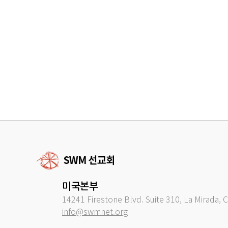
미국본부
14241 Firestone Blvd. Suite 310, La Mirada, 
info@swmnet.org