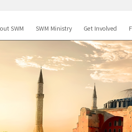
메뉴 건너뛰기
out SWM
SWM Ministry
Get Involved
F