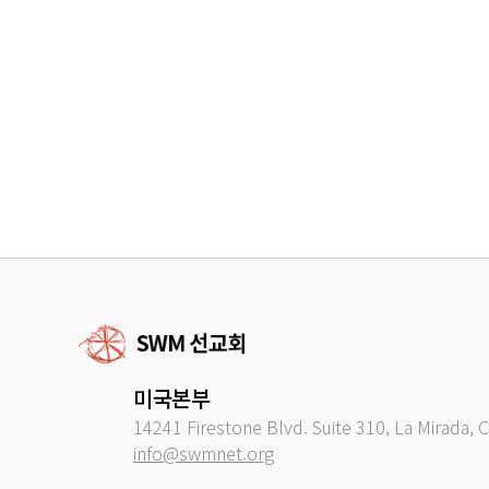
미국본부
14241 Firestone Blvd. Suite 310, La Mirada, 
info@swmnet.org