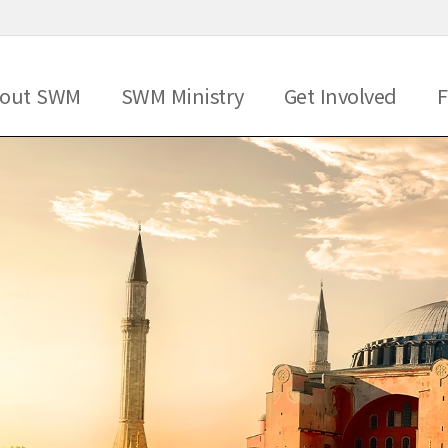
메뉴 건너뛰기
out SWM
SWM Ministry
Get Involved
F