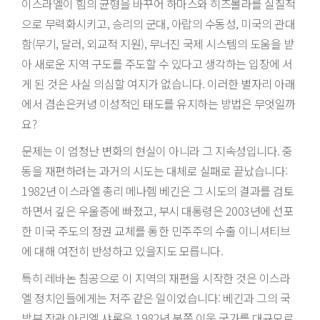
이스라엘이 힘의 균형을 바꾸어 하마스와 히즈볼라를 실질적
으로 무력화시키고, 승리의 군대, 아랍의 수동성, 미국의 관대
함(무기, 달러, 외교적 지원), 무너진 국제 시스템의 도움을 받
아 새로운 지역 구도를 주도할 수 있다고 생각하는 입장에 서
게 된 것은 사실 의심할 여지가 없습니다. 이러한 별자리 아래
에서 겸손은커녕 이성적인 태도를 유지하는 방법은 무엇일까
요?
문제는 이 엄청난 변화의 현실이 아니라 그 지속성입니다. 중
동을 재편하려는 과거의 시도는 대체로 실패로 끝났습니다:
1982년 이스라엘 총리 메나헴 베긴은 그 시도의 결과를 검토
하면서 깊은 우울증에 빠졌고, 부시 대통령은 2003년에 선포
한 미국 주도의 정권 교체를 통한 민주주의 수출 이니셔티브
에 대해 여전히 반성하고 있을지도 모릅니다.
특히 레바논 침공으로 이 지역의 재편을 시작한 것은 이스라
엘 정치인들에게는 저주 같은 일이었습니다: 베긴과 그의 국
방부 장관 아리엘 샤론은 1982년 북쪽 이웃 국가를 대규모로