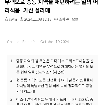
무력으로 중동 지역을 재편하려는 일의 어
리석음_가산 살라메
swm
2024.11.08 12:13
조회 수 : 690
Ghassan Salamé
October 19 2024
중동 지역의 참 주인은 오직 예수 그리스도이심을 선
포합니다. 그 지역을 무력으로 재패하려는 열방의 모
든 헛된 일을 심판하소서(시 2편)!
현 중동 지역의 모든 전쟁들과 여러 갈등과 충돌들이
하나님의 특별하신 간섭 하에 속히 평화적으로 종결
되게 하소서!
이스라엘의 평화를 위해서 기도합니다(시 122:6). 중
동의 모든 나라와 민족들이 여호와를 기억하고 돌아