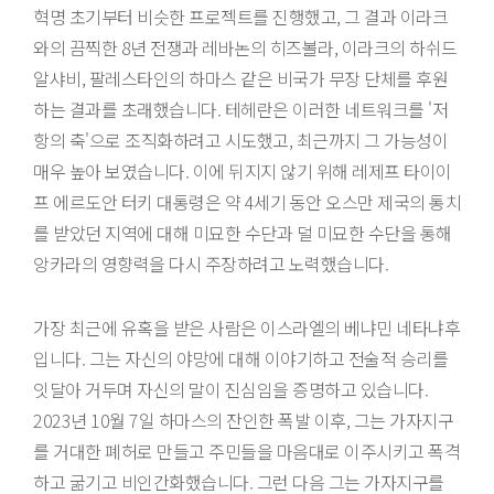
혁명 초기부터 비슷한 프로젝트를 진행했고, 그 결과 이라크
와의 끔찍한 8년 전쟁과 레바논의 히즈볼라, 이라크의 하쉬드
알샤비, 팔레스타인의 하마스 같은 비국가 무장 단체를 후원
하는 결과를 초래했습니다. 테헤란은 이러한 네트워크를 '저
항의 축'으로 조직화하려고 시도했고, 최근까지 그 가능성이
매우 높아 보였습니다. 이에 뒤지지 않기 위해 레제프 타이이
프 에르도안 터키 대통령은 약 4세기 동안 오스만 제국의 통치
를 받았던 지역에 대해 미묘한 수단과 덜 미묘한 수단을 통해
앙카라의 영향력을 다시 주장하려고 노력했습니다.
가장 최근에 유혹을 받은 사람은 이스라엘의 베냐민 네타냐후
입니다. 그는 자신의 야망에 대해 이야기하고 전술적 승리를
잇달아 거두며 자신의 말이 진심임을 증명하고 있습니다.
2023년 10월 7일 하마스의 잔인한 폭발 이후, 그는 가자지구
를 거대한 폐허로 만들고 주민들을 마음대로 이주시키고 폭격
하고 굶기고 비인간화했습니다. 그런 다음 그는 가자지구를