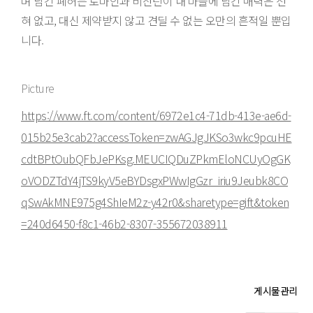
며 남긴 폐허는 로마인과 비잔틴이 내 마을에 남긴 매력은 전
혀 없고, 대신 제약받지 않고 견딜 수 없는 오만의 흔적일 뿐입
니다.
Picture
https://www.ft.com/content/6972e1c4-71db-413e-ae6d-
015b25e3cab2?accessToken=zwAGJgJKSo3wkc9pcuHE
cdtBPtOubQFbJePKsg.MEUCIQDuZPkmEloNCUyOgGK
oVODZTdY4jTS9kyV5eBYDsgxPWwIgGzr_iriu9Jeubk8CO
qSwAkMNE975g4ShIeM2z-y42r0&sharetype=gift&token
=240d6450-f8c1-46b2-8307-355672038911