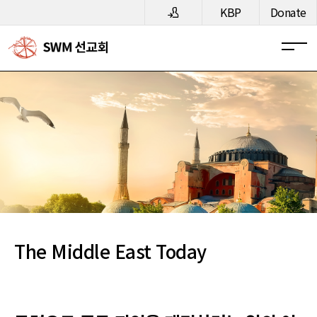
메뉴 건너뛰기
KBP
Donate
The Middle East Today