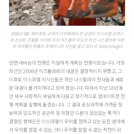
2006년 8월, 베이루트 교외의 다히예에서 한 남성이 이스라엘 공격으
로 손상된 건물들 사이에 서서 히즈볼라 지도자 하산 나스랄라와 이란
의 아야톨라 루홀라 호메이니의 사진을 들고 있다 © Getty Images
반면 레바논의 전쟁은 치밀하게 계획된 전쟁이었습니다. 가장
최근인 2006년 히즈볼라와의 대결은 결정적이지 못했고, 그
이후로 이스라엘 지식인들은 하산 나스랄라의 전사들과 새로
운 대결이 불가피하다고 믿어 왔습니다. 따라서 지난 18년 동
안 세부 사항까지 세밀하게 다듬고 정기적으로 업데이트한 전
쟁 계획을 실행에 옮겼습니다. 그 결과 공상과학에 가까운 정
보력과 압도적인 공군력 및 최첨단 드론의 끊임없는 폭격이
결합된 캠페인은 이스라엘이 우위를 점하고 있는 모든 분야에
서 우위를 점할 수 있는, 아니 우위를 말할 수 없는 작전이 되