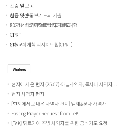
간증 및 보고
처음 느낀 중보기도의 기쁨
간증 및 보고
80 평생의 가장 보람있고 귀한 여행
2024년 4월 비전트립 사역보고
CPRT
5차 교회개척 리서치트립(CPRT)
CPRT
5차 교회개척 리서치트립(CPRT)
Workers
현지에서 온 편지 (25.07)-아닐사역자, 록사나 사역자,...
현지 사역자 편지
[현지에서 보내온 사역자 편지] 엠레&푼다 사역자
Fasting Prayer Request from TeK
[TeK] 튀르키예 추방 사역자를 위한 금식기도 요청