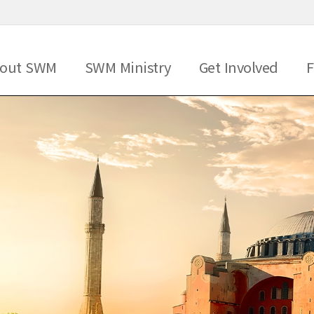
메뉴 건너뛰기
out SWM
SWM Ministry
Get Involved
F