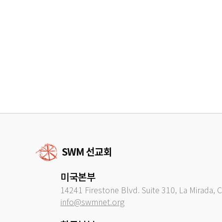
미국본부
14241 Firestone Blvd. Suite 310, La Mirada, 
info@swmnet.org