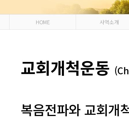
HOME
사역소개
교회개척운동
(Ch
복음전파와 교회개