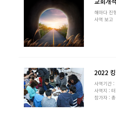
교회개척
해마다 진행
사역 보고
2022 
사역기간 :
사역지 :
터
참가자 :
총