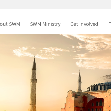
메뉴 건너뛰기
out SWM
SWM Ministry
Get Involved
F