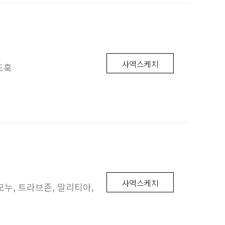
사역스케치
도훅
사역스케치
모누, 트라브존, 말리티아,