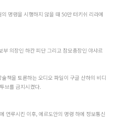
의 명령을 시행하지 않을 때 50만 터키쉬 리라에
보부 의장인 하칸 피단 그리고 참모총장인 야샤르
장술책을 토론하는 오디오 파일이 구글 산하의 비디
 유투브를 금지시켰다.
에 연루시킨 이후, 에르도안의 명령 하에 정보통신