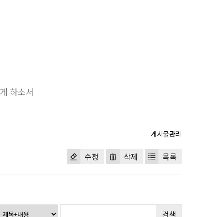
않게 하소서
수정
삭제
목록
검색