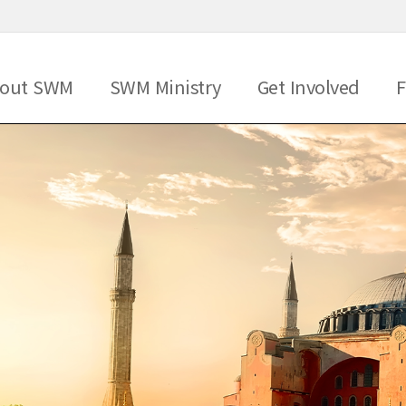
메뉴 건너뛰기
out SWM
SWM Ministry
Get Involved
F