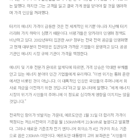
는 말했다. 하지만 그는 고객을 잃고 결국 가게 문을 닫아야 할 것을 염려하
며 가격 인상을 꺼려했다.
터키의 에너지 가격이 급등한 것은 전 세계적인 위기뿐 아니라 지난해 터키
리라화 가치 하락이 심했기 때문이다. 비평가들은 앙카라의 민영화 정책도
비난하고 있다. 2002년부터 집권한 AKP 정부는 전국 전력 공급을 민영화했
고 현재 대부분의 전력망은 집권당과 가까운 기업들이 운영하고 있다. 공공
기관인 에너지 시장 규제 기관이 가격을 책정한다.
에너지 및 기후 전문가 온데르 알게딕에 따르면, 가격 상승은 막대한 부채를
안고 있는 에너지 분야의 민간 기업들에게 유리하다. “이번 위기는 통화 혼란
에서만 비롯된 것이 아닙니다. 이 대폭적인 인상은 국민들의 주머니에서 회
사로 자금을 이전하기 위한 것입니다”라고 알 모니터에 말했다. “세계 에너지
시장의 위기가 시민들의 주머니에 이 정도로 심각하게 영향을 미치지는 않을
것입니다.”
전국적인 항의가 빗발치는 가운데, 에르도안은 1월 31일 더 합리적 가격이
책정되는 저소비전력의 기준을 월 150kWh에서 210kWh로 높였다고 발표했
다. 그러나 새로운 기준조차 전기 엔지니어 회의소가 4인 가구의 최소 기준
으로 꼽은 230kWh 미만이다. 에르도안 대통령의 고위 보좌관은 “시민들의