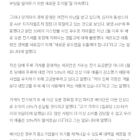
부담을 덜어주기 위한 새로운 조치들”을 약속했다.
그러나 앙카라의 경제 운영은 여전히 비난을 받고 있으며, 심지어 충성스러
운 AKP 지지자들조차 점점 더 좌절하고 있는 것으로 보인다. 평생 AKP에 투
표했다고 밝힌 30세의 이스탄불 시민 유수프 카라콜은 지난 1월 이후 두 배
로 오른 전기세를 포함해 악화되는 생활고에 대해 불평했다. 에르도안 대통
령은 경제를 바로잡기 위해 “새로운 로드맵을 도출해야 합니다”라고 그는 알
모니터에 말했다.
작은 담배 주류 가게를 운영하는 세르칸은 치솟는 전기 요금뿐만 아니라 1월
초 담배와 주류에 대한 거의 50%의 세금 인상 이후 매출이 감소했기 때문에
사업을 유지하기 위해 고군분투하고 있다고 말했다. “저의 진짜 걱정은 겨울
보다 냉장고를 두세 배 더 사용해야 하는 여름에 있습니다”라고 그는 말했다.
가게의 전기세가 두 배 이상 오른 정육점 주인 파티흐 베이단은 이번 인상으
로 수익의 15%가 손실될 것이라고 말했다. “고기 가격이 1킬로당 120 터키
리라 (9달러)에 달했습니다. 많은 사람이 더 이상 소비를 감당할 수 없고 우리
의 매출은 30%까지 떨어졌습니다”라고 그는 알모니터에 말했다.
베이단은 정부가 중소기업들이 위기를 헤쳐나갈 수 있도록 대책을 제정할 것