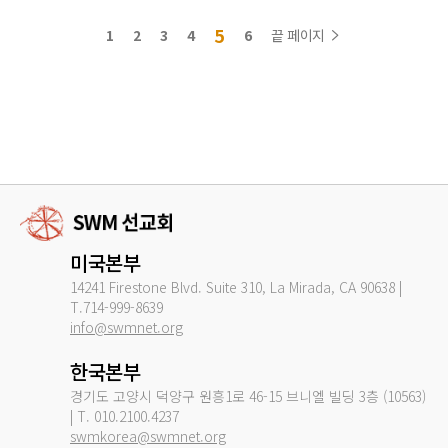
5
1
2
3
4
6
끝 페이지
미국본부
14241 Firestone Blvd. Suite 310, La Mirada, CA 90638 |
T.714-999-8639
info@swmnet.org
한국본부
경기도 고양시 덕양구 원흥1로 46-15 브니엘 빌딩 3층 (10563)
| T. 010.2100.4237
swmkorea@swmnet.org