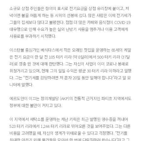
소규모 상점 주인들은 항의의 표시로 전기요금을 상점 유리창에 붙이고, 저
녁이면 불을 어둡게 하는 등 시위의 선봉에 섰다. 많은 사람은 이제 전기세가
그들의 집세보다 많다고 불평한다. 점점 더 많은 카페와 음식점이 COVID-19
대유행으로 인해 수요가 높은 실외 난방기 사용을 멈추거나 이용 고객에게
사용료를 부과하기 시작했다.
이스탄불 중심가인 베식타스에서 작은 오래된 찻집을 운영하는 65세의 케말
은 전기 요금이 한 달 전 105 터키 리라 (약 8달러)에서 500 터키 리라 (37달
러)로 껑충 뛴 것에 대해 한탄했다. 그는 자신의 사업이 이미 코로나 봉쇄로
휘청거리고 있으며, 현재 그의 일일 수익은 평균 30 터키 리라 이하라고 말했
다. 그는 “전기세를 감당하려면 저 혼자 20일 동안 일해야 합니다”라고 알 모
니터에 말했다.
에르도안이 이끄는 정의개발당 (AKP)의 전통적 근거지인 파티흐 지역에서도
정부에 대한 불만이 커지고 있다.
이 지역에서 세탁소를 운영하는 케난 키릭은 최근 발행된 영수증을 꺼내어
523 터키 리라에서 1,244 터키 리라로 뛰어오른 것을 보여주었다. 그는 다른
비용을 고려했을 때, 자신의 생계가 위태로울 수 있다고 걱정했다. “전기를
최대한 아끼기 위해 물건들을 모아서 한 번에 다림질하러 왔습니다”라고 그