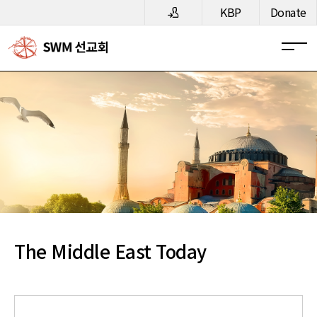
메뉴 건너뛰기
KBP
Donate
The Middle East Today