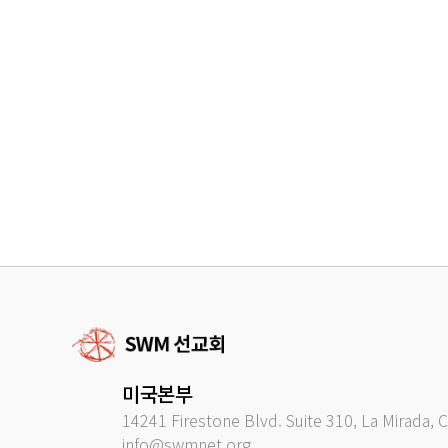
미국본부
14241 Firestone Blvd. Suite 310, La Mirada, 
info@swmnet.org