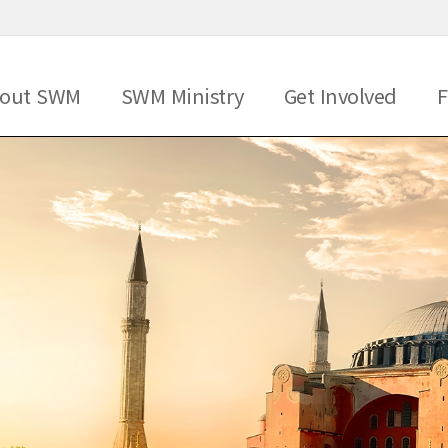
메뉴 건너뛰기
out SWM
SWM Ministry
Get Involved
F