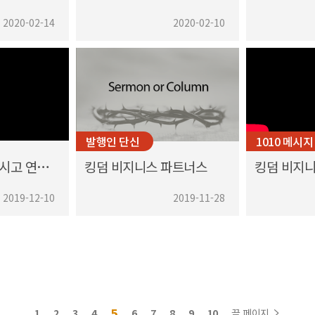
2020-02-14
2020-02-10
발행인 단신
1010 메시지
퍼즐조각을 모으시고 연결하시는 하나님
킹덤 비지니스 파트너스
킹덤 비지니
2019-12-10
2019-11-28
5
1
2
3
4
6
7
8
9
10
끝 페이지