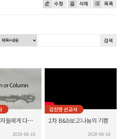
수정
삭제
목록
검색
사
김진영 선교사
갈릴리의 제자들에게 다시 찾아오신 예수
2차 B&b보고:나눔의 기쁨
2020-06-10
2020-06-10