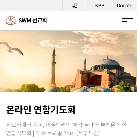
메뉴 건너뛰기
KBP
Donate
온라인 연합기도회
튀르키예와 중동, 이슬람권의 영적 돌파와 부흥을 위한
연합기도회 | 매주 목요일 7pm (서부시간)