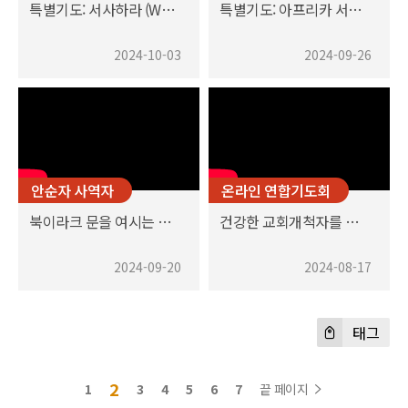
특별기도: 서사하라 (Western Sahara)의 무슬림
특별기도: 아프리카 서해안 감비아 (Gambia)의 무슬림
2024-10-03
2024-09-26
안순자 사역자
온라인 연합기도회
북이라크 문을 여시는 하나님 이야기
건강한 교회개척자를 키워내는 BTS 신학교
2024-09-20
2024-08-17
태그
2
1
3
4
5
6
7
끝 페이지