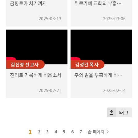
금향로가 차기까지
튀르키예 교회의 부흥을 위한 기도
2025-03-13
2025-03-06
김진영 선교사
김성간 목사
진리로 거룩하게 하옵소서
주의 일을 부흥하게 하옵소서
2025-02-21
2025-02-14
태그
1
2
3
4
5
6
7
끝 페이지