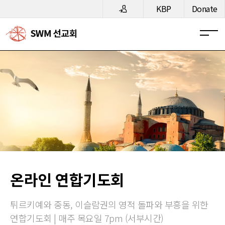
메뉴 건너뛰기
KBP
Donate
온라인 연합기도회
튀르키예와 중동, 이슬람권의 영적 돌파와 부흥을 위한
연합기도회 | 매주 목요일 7pm (서부시간)