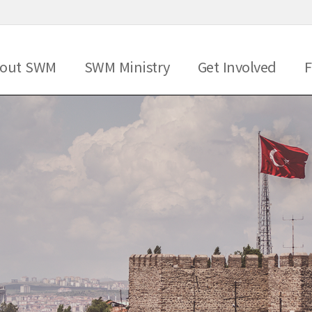
메뉴 건너뛰기
out SWM
SWM Ministry
Get Involved
F