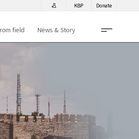
KBP
Donate
rom field
News & Story