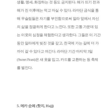
생활
,
맹세
,
화장하는 것 등도 금지된다
.
해가 뜨기 전과
해가 진 이후에는 먹고 마실 수 있다
.
라마단 금식을 통
해 무슬림들은 자기를 부인함으로써 알라 앞에서 자신
의 삶을 정결하게 한다고 느낀다
.
또한 고통 가운데 있
는 이웃의 심정을 체험한다고 생각한다
.
그들은 이 기간
동안 알라에게 빚진 것을 갚고
,
천국에 가는 길에 더 가
까이 갈 수 있다고 여긴다
.
라마단 기간 마지막
3
일
(Sweet Feast)
은 새 옷을 입고
,
카드를 교환하는 등 축제
를 벌인다
.
5.
메카 순례
(
핫지
, Hajj)