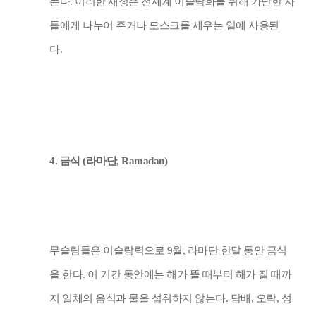
는다
.
이러한 재정은 전세계 이슬람화를 위해 가난한 자
들에게 나누어 주거나 모스크를 세우는 일에 사용된
다
.
4.
금식
(
라마단
, Ramadan)
무슬림들은 이슬람력으로
9
월
,
라마단 한달 동안 금식
을 한다
.
이 기간 동안에는 해가 뜰 때부터 해가 질 때까
지 일체의 음식과 물을 섭취하지 않는다
.
담배
,
오락
,
성