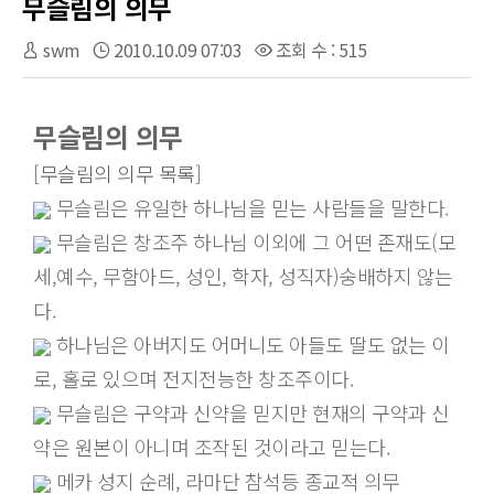
무슬림의 의무
swm
2010.10.09 07:03
조회 수 : 515
무슬림의 의무
[무슬림의 의무 목록]
무슬림은 유일한 하나님을 믿는 사람들을 말한다.
무슬림은 창조주 하나님 이외에 그 어떤 존재도(모
세,예수, 무함아드, 성인, 학자, 성직자)숭배하지 않는
다.
하나님은 아버지도 어머니도 아들도 딸도 없는 이
로, 홀로 있으며 전지전능한 창조주이다.
무슬림은 구약과 신약을 믿지만 현재의 구약과 신
약은 원본이 아니며 조작된 것이라고 믿는다.
메카 성지 순례, 라마단 참석등 종교적 의무