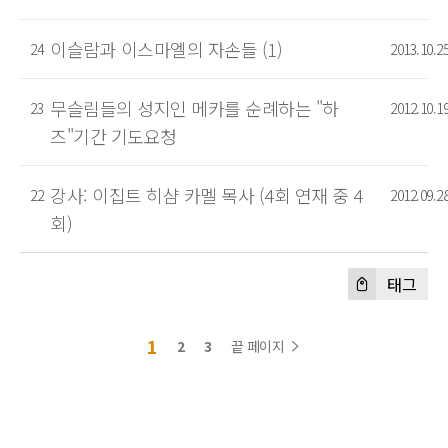
이슬람과 이스마엘의 자손들 (1)
24
2013.10.2
무슬림들의 성지인 메카를 순례하는 "하
23
2012.10.1
즈"기간 기도요청
강사: 이집트 히샴 카멜 목사 (4회 연재 중 4
22
2012.09.2
회)
태그
1
2
3
끝 페이지