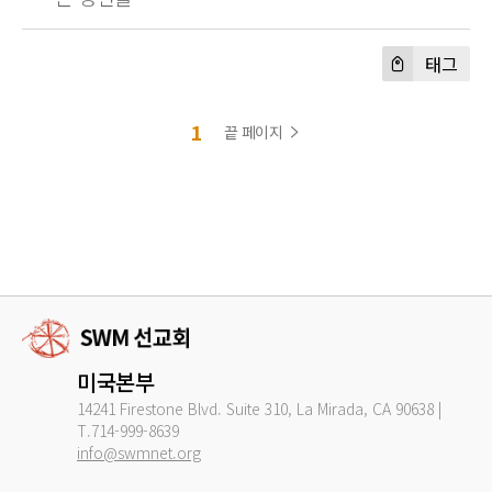
태그
1
끝 페이지
미국본부
14241 Firestone Blvd. Suite 310, La Mirada, CA 90638 |
T.714-999-8639
info@swmnet.org