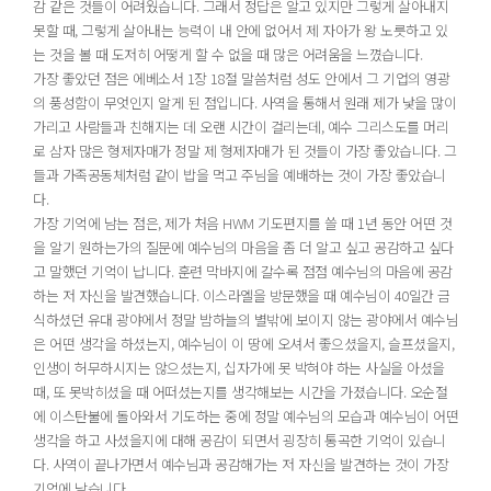
감 같은 것들이 어려웠습니다. 그래서 정답은 알고 있지만 그렇게 살아내지
못할 때, 그렇게 살아내는 능력이 내 안에 없어서 제 자아가 왕 노릇하고 있
는 것을 볼 때 도저히 어떻게 할 수 없을 때 많은 어려움을 느꼈습니다.
가장 좋았던 점은 에베소서 1장 18절 말씀처럼 성도 안에서 그 기업의 영광
의 풍성함이 무엇인지 알게 된 점입니다. 사역을 통해서 원래 제가 낯을 많이
가리고 사람들과 친해지는 데 오랜 시간이 걸리는데, 예수 그리스도를 머리
로 삼자 많은 형제자매가 정말 제 형제자매가 된 것들이 가장 좋았습니다. 그
들과 가족공동체처럼 같이 밥을 먹고 주님을 예배하는 것이 가장 좋았습니
다.
가장 기억에 남는 점은, 제가 처음 HWM 기도편지를 쓸 때 1년 동안 어떤 것
을 알기 원하는가의 질문에 예수님의 마음을 좀 더 알고 싶고 공감하고 싶다
고 말했던 기억이 납니다. 훈련 막바지에 갈수록 점점 예수님의 마음에 공감
하는 저 자신을 발견했습니다. 이스라엘을 방문했을 때 예수님이 40일간 금
식하셨던 유대 광야에서 정말 밤하늘의 별밖에 보이지 않는 광야에서 예수님
은 어떤 생각을 하셨는지, 예수님이 이 땅에 오셔서 좋으셨을지, 슬프셨을지,
인생이 허무하시지는 않으셨는지, 십자가에 못 박혀야 하는 사실을 아셨을
때, 또 못박히셨을 때 어떠셨는지를 생각해보는 시간을 가졌습니다. 오순절
에 이스탄불에 돌아와서 기도하는 중에 정말 예수님의 모습과 예수님이 어떤
생각을 하고 사셨을지에 대해 공감이 되면서 굉장히 통곡한 기억이 있습니
다. 사역이 끝나가면서 예수님과 공감해가는 저 자신을 발견하는 것이 가장
기억에 남습니다.